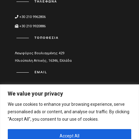
ΤΗΛΈΦΩΝΑ
+30 210 9962806
+30 210 9920886
ΤΟΠΟΘΕΣΊΑ
Λεωφόρος Βουλιαγμένης 429
Ηλιούπολη Αττικής, 16346, Ελλάδα
EMAIL
info@vitael.gr
We value your privacy
ΧΡΉΣΙΜΑ LINKS
We use cookies to enhance your browsing experience, serve
personalised ads or content, and analyse our traffic. By clicking
Όροι Χρήσης
"Accept All", you consent to our use of cookies.
Πολιτική Απορρήτου
Οικονομικά στοιχεία
Accept All