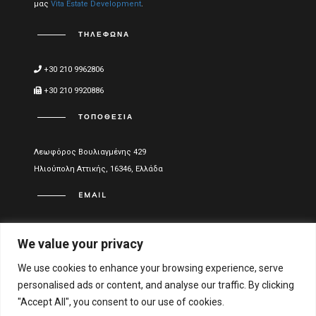
μας
Vita Estate Development
.
ΤΗΛΈΦΩΝΑ
+30 210 9962806
+30 210 9920886
ΤΟΠΟΘΕΣΊΑ
Λεωφόρος Βουλιαγμένης 429
Ηλιούπολη Αττικής, 16346, Ελλάδα
EMAIL
info@vitael.gr
We value your privacy
ΧΡΉΣΙΜΑ LINKS
We use cookies to enhance your browsing experience, serve
personalised ads or content, and analyse our traffic. By clicking
Όροι Χρήσης
"Accept All", you consent to our use of cookies.
Πολιτική Απορρήτου