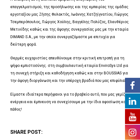
επαγγελματισμού, της προσήλωσης και της εμπειρίας της ομάδας
εργοταξίου μας Ζήσης Φυλακτός, Ιωάννης Χατζηϊγνατίου, Γιώργος
Τσεμπερόπουλος, Γιώργος Χούλης, Βαγγέλης Πολύζος, Ελευθέριος
Μετινίδης καθώς και της άψογης συνεργασίας μας με την εταιρία
DIMAND S.A., με την οποία συνεργαζόμαστε με επιτυχία για
δεύτερη φορά.
Θερμές ευχαριστίες απευθύνουμε στην κριτική επιτροπή για τη
ψήφο εμπιστοσύνης. στη συμβουλευτική εταιρία EnviroSys Ltd για
τη συνεχή στήριξη και καθοδήγηση καθώς και στην BOUSSIAS για
την άψογη διοργάνωση και την υπέροχη βραδιά που μας επιφύλαξε.
Είμαστε ιδιαίτερα περήφανοι για το βραβείο αυτό, που μας γεμίζει
ενέργεια και έμπνευση να συνεχίσουμε με την ίδια αφοσίωση και
πάθος!
SHARE POST: