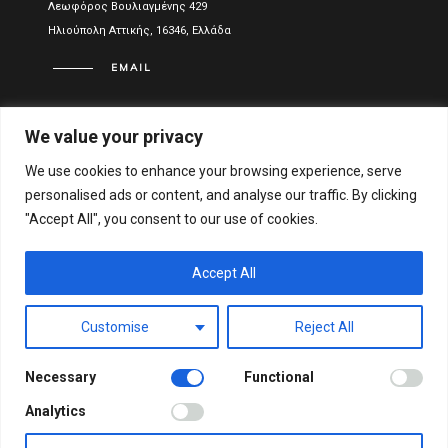
Λεωφόρος Βουλιαγμένης 429
Ηλιούπολη Αττικής, 16346, Ελλάδα
EMAIL
info@vitael.gr
We value your privacy
ΧΡΉΣΙΜΑ LINKS
We use cookies to enhance your browsing experience, serve
personalised ads or content, and analyse our traffic. By clicking
Όροι Χρήσης
"Accept All", you consent to our use of cookies.
Πολιτική Απορρήτου
Οικονομικά στοιχεία
Accept All
Αριθμός Γενικού Εμπορικού Μητρώου Ελλάδος:
Customise
Reject All
122051001000
Necessary
Functional
© VITAEL 2021. ALL RIGHTS RESERVED.
WEB DESIGN &
Analytics
DEVELOPMENT BY WEB-IDEA.GR