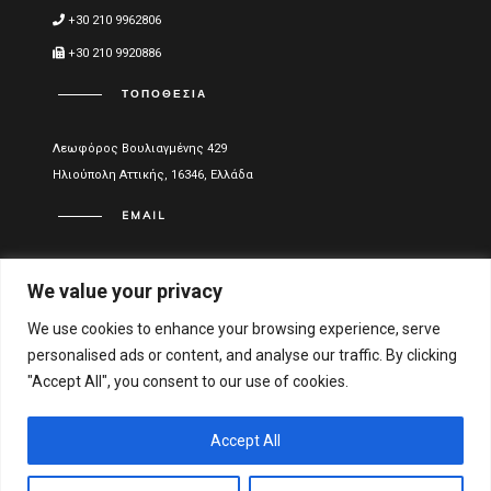
+30 210 9962806
+30 210 9920886
ΤΟΠΟΘΕΣΊΑ
Λεωφόρος Βουλιαγμένης 429
Ηλιούπολη Αττικής, 16346, Ελλάδα
EMAIL
info@vitael.gr
We value your privacy
ΧΡΉΣΙΜΑ LINKS
We use cookies to enhance your browsing experience, serve
personalised ads or content, and analyse our traffic. By clicking
Όροι Χρήσης
"Accept All", you consent to our use of cookies.
Πολιτική Απορρήτου
Οικονομικά στοιχεία
Accept All
Αριθμός Γενικού Εμπορικού Μητρώου Ελλάδος: