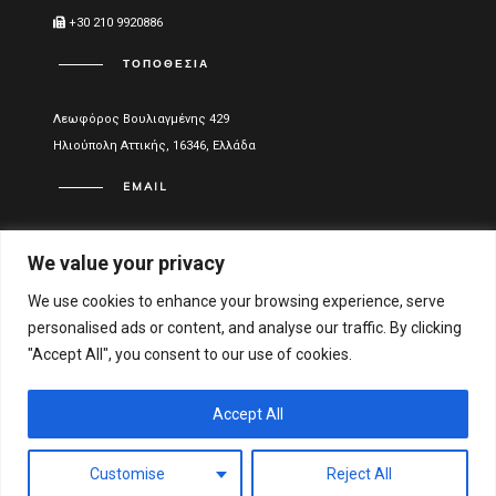
+30 210 9920886
ΤΟΠΟΘΕΣΊΑ
Λεωφόρος Βουλιαγμένης 429
Ηλιούπολη Αττικής, 16346, Ελλάδα
EMAIL
info@vitael.gr
We value your privacy
ΧΡΉΣΙΜΑ LINKS
We use cookies to enhance your browsing experience, serve
personalised ads or content, and analyse our traffic. By clicking
Όροι Χρήσης
"Accept All", you consent to our use of cookies.
Πολιτική Απορρήτου
Οικονομικά στοιχεία
Accept All
Αριθμός Γενικού Εμπορικού Μητρώου Ελλάδος:
Customise
Reject All
122051001000