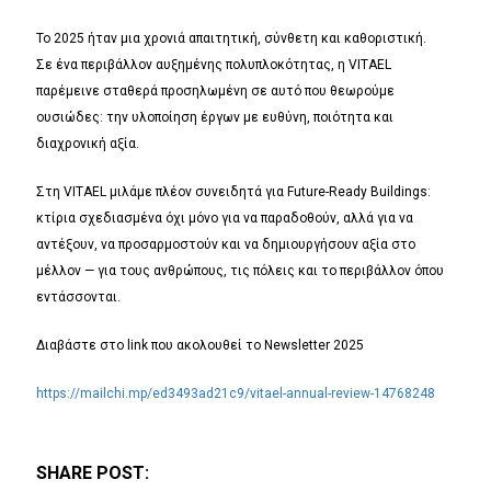
Το 2025 ήταν μια χρονιά απαιτητική, σύνθετη και καθοριστική.
Σε ένα περιβάλλον αυξημένης πολυπλοκότητας, η VITAEL
παρέμεινε σταθερά προσηλωμένη σε αυτό που θεωρούμε
ουσιώδες: την υλοποίηση έργων με ευθύνη, ποιότητα και
διαχρονική αξία.
Στη VITAEL μιλάμε πλέον συνειδητά για Future-Ready Buildings:
κτίρια σχεδιασμένα όχι μόνο για να παραδοθούν, αλλά για να
αντέξουν, να προσαρμοστούν και να δημιουργήσουν αξία στο
μέλλον — για τους ανθρώπους, τις πόλεις και το περιβάλλον όπου
εντάσσονται.
Διαβάστε στο link που ακολουθεί το Newsletter 2025
https://mailchi.mp/ed3493ad21c9/vitael-annual-review-14768248
SHARE POST: