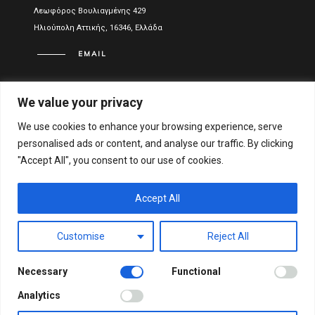
Λεωφόρος Βουλιαγμένης 429
Ηλιούπολη Αττικής, 16346, Ελλάδα
EMAIL
info@vitael.gr
We value your privacy
ΧΡΉΣΙΜΑ LINKS
We use cookies to enhance your browsing experience, serve
personalised ads or content, and analyse our traffic. By clicking
Όροι Χρήσης
"Accept All", you consent to our use of cookies.
Πολιτική Απορρήτου
Οικονομικά στοιχεία
Accept All
Αριθμός Γενικού Εμπορικού Μητρώου Ελλάδος:
Customise
Reject All
122051001000
Necessary
Functional
© VITAEL 2021. ALL RIGHTS RESERVED.
WEB DESIGN &
Analytics
DEVELOPMENT BY WEB-IDEA.GR