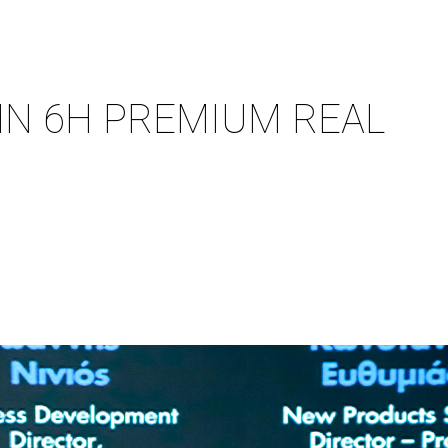
Ν 6Η PREMIUM REAL