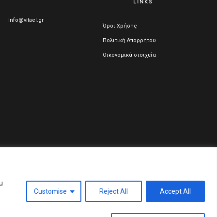
LINKS
info@vitael.gr
Όροι Χρήσης
Πολιτική Απορρήτου
Οικονομικά στοιχεία
ικού Μητρώου Ελλάδος: 122051001000
u
Customise
Reject All
Accept All
 RESERVED.
WEB DESIGN & DEVELOPMENT BY WEB-IDEA.GR