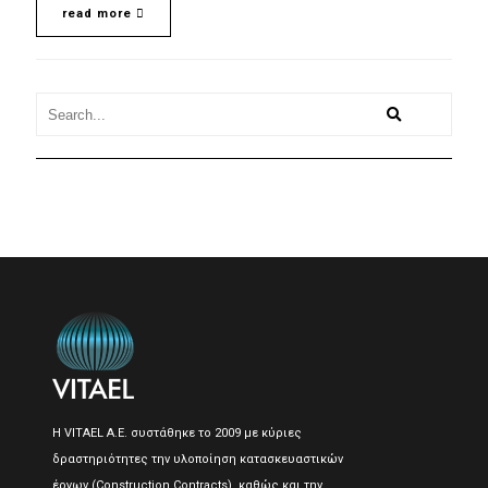
read more
Η VITAEL A.E. συστάθηκε το 2009 με κύριες
δραστηριότητες την υλοποίηση κατασκευαστικών
έργων (Construction Contracts), καθώς και την