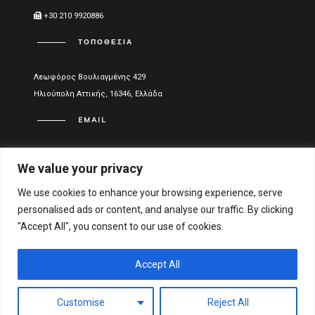
+30 210 9920886
ΤΟΠΟΘΕΣΊΑ
Λεωφόρος Βουλιαγμένης 429
Ηλιούπολη Αττικής, 16346, Ελλάδα
EMAIL
info@vitael.gr
We value your privacy
ΧΡΉΣΙΜΑ LINKS
We use cookies to enhance your browsing experience, serve
personalised ads or content, and analyse our traffic. By clicking
Όροι Χρήσης
"Accept All", you consent to our use of cookies.
Πολιτική Απορρήτου
Οικονομικά στοιχεία
Accept All
Αριθμός Γενικού Εμπορικού Μητρώου Ελλάδος:
Customise
Reject All
122051001000